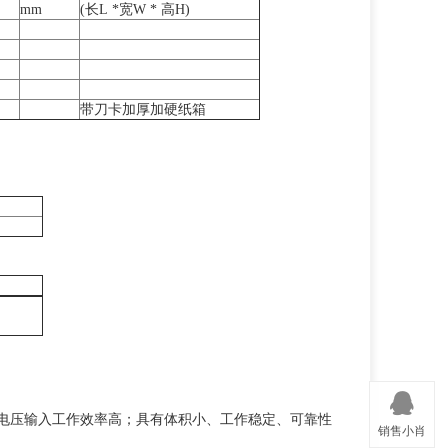
mm
(长L *宽W * 高H)
带刀卡加厚加硬纸箱
C宽电压输入工作效率高；具有体积小、工作稳定、可靠性
销售小肖