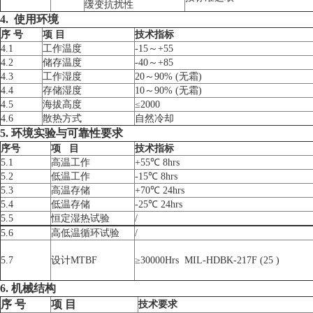
缓变抗扰性
4
.
使用环境
序 号
项 目
技术指标
4.1
工作温度
-15～+55
4.2
储存温度
-40～+85
4.3
工作湿度
20～90% (无霜)
4.4
存储湿度
10～90% (无霜)
4.5
海拔高度
≤2000
4.6
散热方式
自然冷却
5
.
环境实验与可靠性要求
序号
项 目
技术指标
5.1
高温工作
+55℃ 8hrs
5.2
低温工作
-15℃ 8hrs
5.3
高温存储
+70℃ 24hrs
5.4
低温存储
-25℃ 24hrs
5.5
恒定湿热试验
/
5.6
高低温循环试验
/
5.7
设计MTBF
≥30000Hrs MIL-HDBK-217F (25 )
6
.
机械
结构
序
号
项
目
技术要求