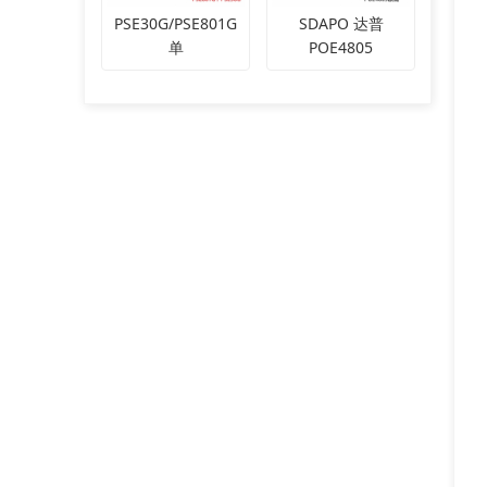
PSE30G/PSE801G
SDAPO 达普
单
POE4805