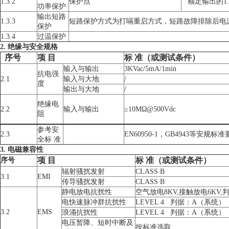
1.3.2
保护点
额定输出的1.1
功率保护
输出短路
1.3.3
短路保护方式为打嗝重启方式，短路故障排除后电
保护
1.3.4
过温保护
2. 绝缘与安全规格
序号
项
目
标
准（或测试条件）
输入与输出
3KVac/5mA/1min
抗电强
2.1
输入与大地
/
度
输出与大地
/
绝缘电
2.2
输入与输出
≥10MΩ@500Vdc
阻
参考安
2.3
EN60950-1，GB4943等安规标
全标 准
3. 电磁兼容性
项
目
标
准（或测试条件）
序号
辐射骚扰发射
CLASS B
3.1
EMI
传导骚扰发射
CLASS B
静电放电抗扰性
空气放电8KV,接触放电6KV
电快速脉冲群抗扰性
LEVEL 4 判据：A（系统）
3.2
EMS
浪涌抗扰性
LEVEL 4 判据：A（系统）
电压暂降、短时中断及
按标准选取