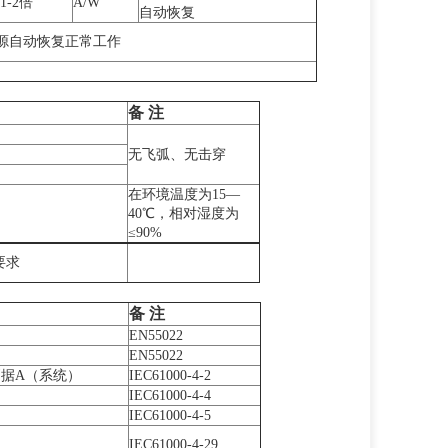
-2倍
A/W
自动恢复
源自动恢复正常工作
备
注
无飞弧、无击穿
在环境温度为15—
40℃，相对湿度为
≤90%
准要求
备
注
EN55022
EN55022
,判据A（系统）
IEC61000-4-2
IEC61000-4-4
IEC61000-4-5
IEC61000-4-29