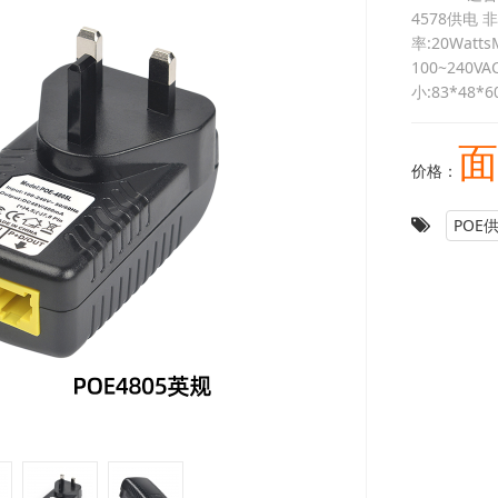
4578供电 非标
率:20WattsM
100~240V
小:83*48*
面
价格：
POE