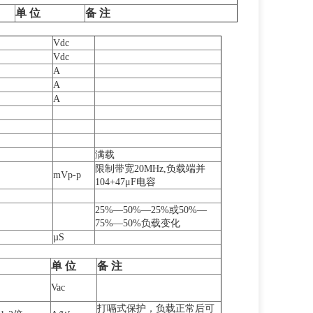
单
位
备
注
Vdc
Vdc
A
A
A
满载
限制带宽20MHz,负载端并
mVp-p
104+47μF电容
25%—50%—25%或50%—
75%—50%负载变化
µS
单
位
备
注
Vac
打嗝式保护，负载正常后可