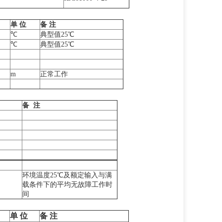
单 位
备 注
℃
典型值25℃
℃
典型值25℃
m
正常工作
备 注
环境温度25℃及额定输入与满
载条件下的平均无故障工作时
间
单
位
备
注