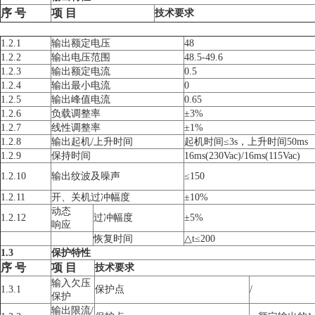
序
号
项
目
技术要求
1.2.1
输出额定电压
48
1.2.2
输出电压范围
48.5-49.6
1.2.3
输出额定电流
0.5
1.2.4
输出最小电流
0
1.2.5
输出峰值电流
0.65
1.2.6
负载调整率
±3%
1.2.7
线性调整率
±1%
1.2.8
输出起机/上升时间
起机时间≤3s，上升时间50ms
1.2.9
保持时间
16ms(230Vac)/16ms(115Vac)
1.2.10
输出纹波及噪声
≤150
1.2.11
开、关机过冲幅度
±10%
动态
1.2.12
过冲幅度
±5%
响应
恢复时间
△t≤200
1.3
保护特性
序
号
项
目
技术要求
输入欠压
1.3.1
保护点
/
保护
输出限流/