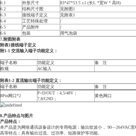
6.1
外形尺寸
83*47*53.5 ±1 (长L *宽W * 高H)
6.2
结构尺寸图
见附图1
6.3
接线端子定义
见附表1
6.4
工艺特殊处理
/
6.5
产品附件
/
6.6
包装
用气泡袋
7.附图附表
附表1接线端子定义
附1-1 交流输入端子功能定义：
端子名称
功能定义
备 注
欧规
AC输入
附表1-2 直流输出端子功能定义：
端子名称
功能定义
备 注
P+D/OUT：4,5/48V；
8Pin网口*2
黄色网口
7,8/GND；
8.产品特点与图片
产品特点：
本产品是为网络通讯设备设计的专用电源；输出纹波小， 90—264VA
高等特点；具有输出过流、过功率、短路保护等功能。