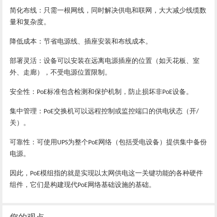
简化布线：
只需一根网线，同时解决供电和联网，大大减少线缆数
量和复杂度。
降低成本：
节省电源线、插座安装和布线成本。
部署灵活：
设备可以安装在远离电源插座的位置（如天花板、室
外、走廊），不受电源位置限制。
安全性：
标准包含检测和保护机制，防止损坏非
设备。
‌PoE
PoE
集中管理：
交换机可以远程控制或监控端口的供电状态（开
‌PoE
/
关）。
可靠性：
可使用
为整个
网络（包括受电设备）提供集中备份
UPS
PoE
电源。
因此，
模组
指的就是实现以太网供电这一关键功能的各种硬件
PoE
组件，它们是构建现代
网络基础设施的基础。
PoE