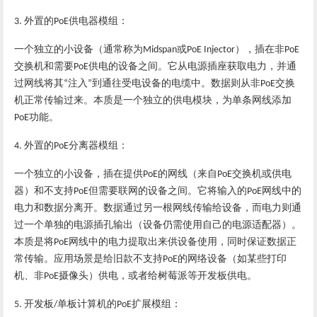
外置的
供电器
模组：
3.
PoE
一个独立的小设备（通常称为
或
），插在非
Midspan
PoE Injector
PoE
交换机和需要
供电的设备之间。它从电源插座获取电力，并通
PoE
过网线将其
注入
到通往受电设备的电缆中。数据则从非
交换
“
”
PoE
机正常传输过来。
本质
是
一个独立的供电模块，为单条网线添加
功能。
PoE
外置的
分离器模组：
4.
PoE
一个独立的小设备，插在提供
的网线（来自
交换机或
供电
PoE
PoE
器）和
不支持
但需要联网的设备之间。它将输入的
网线中的
PoE‌
PoE
电力
和
数据
分离开。数据通过另一根网线传输给设备，而电力则通
过一个单独的电源插孔输出（设备仍需使用自己的电源适配器）。
本质
是
将
网线中的电力提取出来供设备使用，同时保证数据正
PoE
常传输。
应用场景
是
给旧款不支持
的网络设备（如某些打印
PoE
机、非
摄像头）供电，或者给树莓派等开发板供电。
PoE
开发板
单板计算机的
扩展模组：
5.
/
PoE