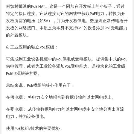
例如树莓派的
。这是一个附加在开发板上的小板子，通过
PoE HAT
特定的接口连接。它从连接到它的网线中获取
电力，转换为开
PoE
发板所需的电压（如
），并为开发板供电。数据则正常传输给开
5V
发板的网络接口。
本质
是
为本身不支持
的设备添加
受电能力
PoE
PoE
的外置模块。
工业应用的独立
模组：
6.
PoE
可集成到工业设备机柜中的
供电或受电模块。提供集中式的
PoE
PoE
供电管理，或者为工业设备添加
受电能力。
是
模块化的工业级
PoE
电源解决方案。
PoE
总结来说，
模组的核心作用在于：
PoE
在供电端：
将电力安全地耦合到数据传输的以太网电缆上。
‌
在受电端：
从传输数据和电力的以太网电缆中安全地分离出直流
‌
电力，并为设备供电。
使用
模组
技术的主要优势：
PoE
/