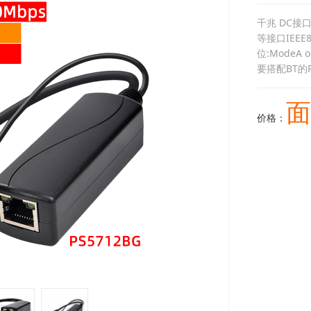
千兆 DC接口 5
等接口IEEE8
位:ModeA o
要搭配BT的
面
价格：