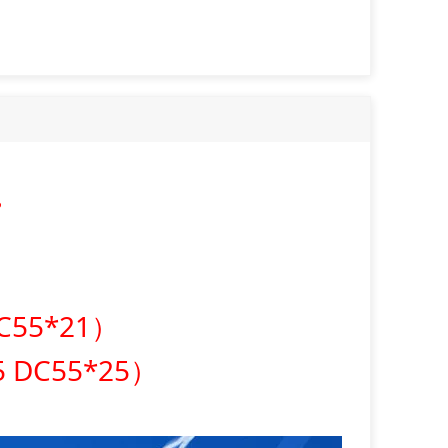
。
。
DC55*21）
5 DC55*25）